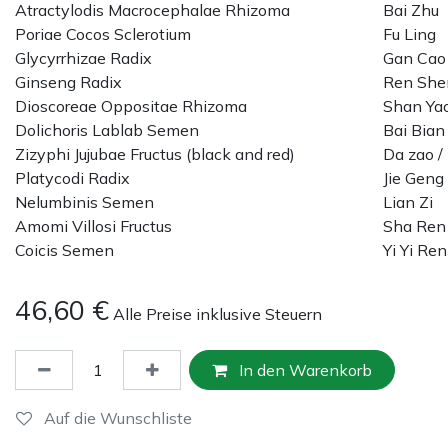
Atractylodis Macrocephalae Rhizoma
Bai Zhu
Poriae Cocos Sclerotium
Fu Ling
Glycyrrhizae Radix
Gan Cao
Ginseng Radix
Ren She
Dioscoreae Oppositae Rhizoma
Shan Ya
Dolichoris Lablab Semen
Bai Bian
Zizyphi Jujubae Fructus (black and red)
Da zao /
Platycodi Radix
Jie Geng
Nelumbinis Semen
Lian Zi
Amomi Villosi Fructus
Sha Ren
Coicis Semen
Yi Yi Ren
46,60
€
Alle Preise inklusive Steuern
In den Warenkorb
Auf die Wunschliste