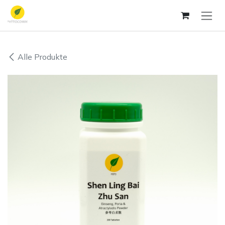
Zum Inhalt springen
Alle Produkte