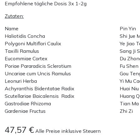
Empfohlene tägliche Dosis 3x 1-2g
Zutaten:
Name
Pin Yin
Haliotidis Concha
Shi Jue 
Polygoni Multiflori Caulix
Ye Jiao 
Taxilli Ramulus
Sang Ji 
Eucommiae Cortex
Du Zhon
Poriae Pararadicis Sclerotium
Fu Shen
Uncariae cum Uncis Ramulus
Gou Ten
Leonuri Herba
Yi Mu Ca
Achyranthis Bidentatae Radix
Huai Niu 
Scutellariae Baicalensis Radix
Huang Q
Gastrodiae Rhizoma
Tian Ma
Gardeniae Fructus
Zhi Zi
47,57
€
Alle Preise inklusive Steuern