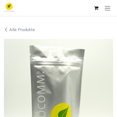
Zum Inhalt springen
Alle Produkte