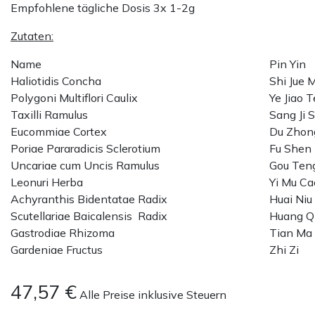
Empfohlene tägliche Dosis 3x 1-2g
Zutaten:
Name
Pin Yin
Haliotidis Concha
Shi Jue 
Polygoni Multiflori Caulix
Ye Jiao 
Taxilli Ramulus
Sang Ji 
Eucommiae Cortex
Du Zhon
Poriae Pararadicis Sclerotium
Fu Shen
Uncariae cum Uncis Ramulus
Gou Ten
Leonuri Herba
Yi Mu Ca
Achyranthis Bidentatae Radix
Huai Niu 
Scutellariae Baicalensis Radix
Huang Q
Gastrodiae Rhizoma
Tian Ma
Gardeniae Fructus
Zhi Zi
47,57
€
Alle Preise inklusive Steuern