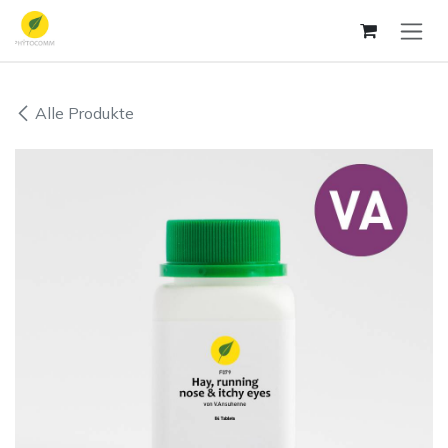
Zum Inhalt springen
Alle Produkte