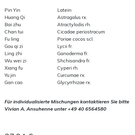
Pin Yin
Latein
Huang Qi
Astragalus rx.
Bai zhu
Atractylodis rh.
Chan tui
Cicadae periostracum
Fu ling
Poriae cocos scl.
Gou qi zi
Lycii fr.
Ling zhi
Ganoderma fr.
Wu wei zi
Shchisandra fr.
Xiang fu
Cyperi rh.
Yu jin
Curcumae rx.
Gan cao
Glycyrrhizae rx.
Für individualisierte Mischungen kontaktieren Sie bitte
Vivian A. Ansuhenne unter +49 40 6564580