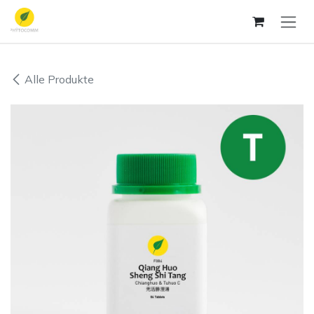
Zum Inhalt springen
Alle Produkte