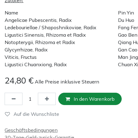
Zutaten:
Name
Pin Yin
Angelicae Pubescentis, Radix
Du Huo
Ledebouriellae / Shaposhnikoviae, Radix
Fang Fe
Ligustici Sinensis, Rhizoma et Radix
Gao Ben
Notopterygii, Rhizoma et Radix
Qiang H
Glycyrrhizae, Radix
Gan Cao
Viticis, Fructus
Man Jing
Ligustici Chuanxiong, Radix
Chuan X
24,80
€
Alle Preise inklusive Steuern
In den Warenkorb
Auf die Wunschliste
Geschäftsbedingungen
30-Tage-Geld-zurück-Garantie