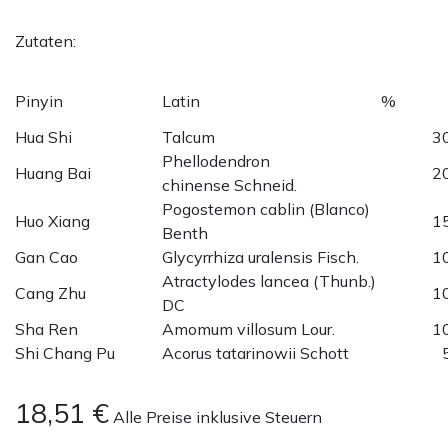
Zutaten:
Pinyin
Latin
%
Hua Shi
Talcum
3
Phellodendron
Huang Bai
2
chinense Schneid.
Pogostemon cablin (Blanco)
Huo Xiang
1
Benth
Gan Cao
Glycyrrhiza uralensis Fisch.
1
Atractylodes lancea (Thunb.)
Cang Zhu
1
DC
Sha Ren
Amomum villosum Lour.
1
Shi Chang Pu
Acorus tatarinowii Schott
18,51
€
Alle Preise inklusive Steuern