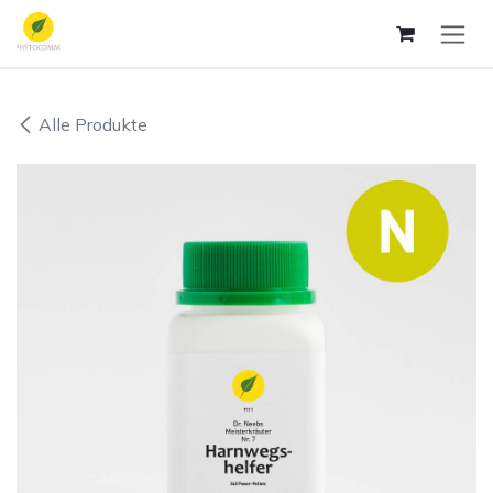
Zum Inhalt springen
Alle Produkte