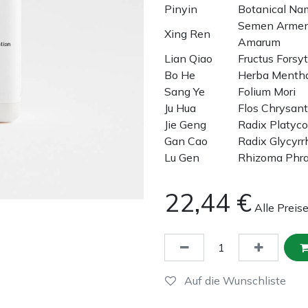
Pinyin
Botanical N
Semen Armen
Xing Ren
Amarum
Lian Qiao
Fructus Forsy
Bo He
Herba Menth
Sang Ye
Folium Mori
Ju Hua
Flos Chrysan
Jie Geng
Radix Platyco
Gan Cao
Radix Glycyrr
Lu Gen
Rhizoma Phra
22,44
€
Alle Preis
Auf die Wunschliste