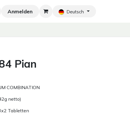
Anmelden
Neu!
Blog
Home
Shop
Blog
Ko
Deutsch
 84 Pian
UM COMBINATION
42g netto)
3x2 Tabletten