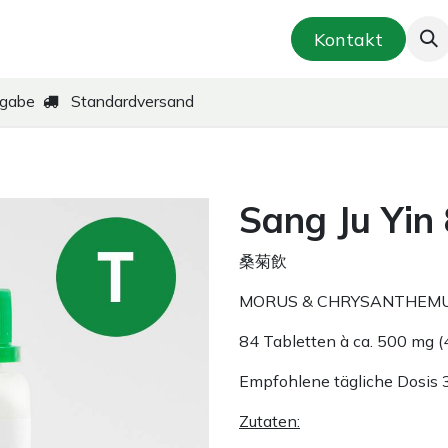
smetik & Hautpflege
Kräuter-Zubereitungen
Kontakt
kgabe
Standardversand
Sang Ju Yin
桑菊飲
MORUS & CHRYSANTHEM
84 Tabletten à ca. 500 mg (
Empfohlene tägliche Dosis 
Zutaten: