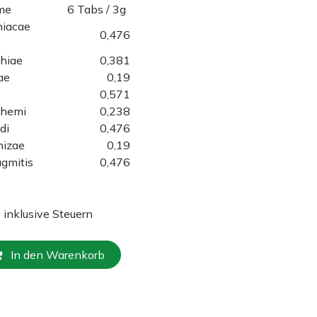
ame
6 Tabs / 3g
iacae
0,476
thiae
0,381
ae
0,19
0,571
themi
0,238
di
0,476
hizae
0,19
gmitis
0,476
e inklusive Steuern
In den Warenkorb