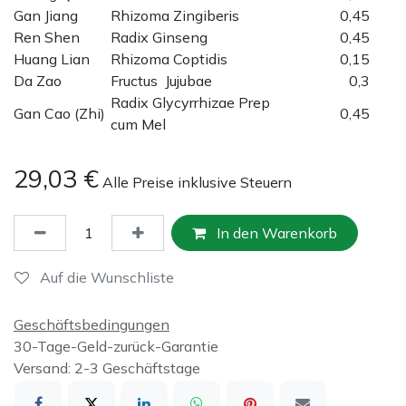
Gan Jiang
Rhizoma Zingiberis
0,45
Ren Shen
Radix Ginseng
0,45
Huang Lian
Rhizoma Coptidis
0,15
Da Zao
Fructus Jujubae
0,3
Radix Glycyrrhizae Prep
Gan Cao (Zhi)
0,45
cum Mel
29,03
€
Alle Preise inklusive Steuern
In den Warenkorb
Auf die Wunschliste
Geschäftsbedingungen
30-Tage-Geld-zurück-Garantie
Versand: 2-3 Geschäftstage