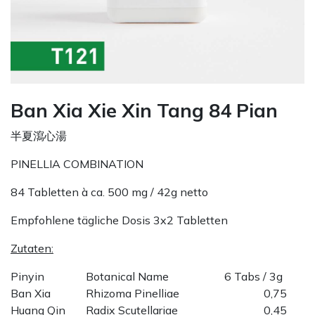
Ban Xia Xie Xin Tang 84 Pian
半夏瀉心湯
PINELLIA COMBINATION
84 Tabletten à ca. 500 mg / 42g netto
Empfohlene tägliche Dosis 3x2 Tabletten
Zutaten:
Pinyin
Botanical Name
6 Tabs / 3g
Ban Xia
Rhizoma Pinelliae
0,75
Huang Qin
Radix Scutellariae
0,45