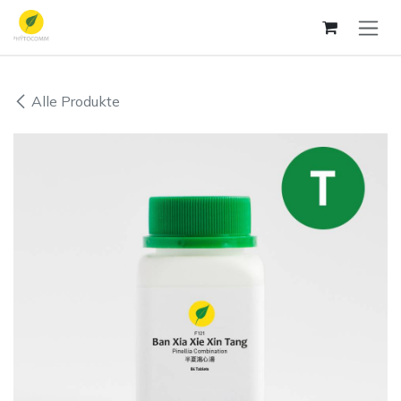
Zum Inhalt springen
Alle Produkte