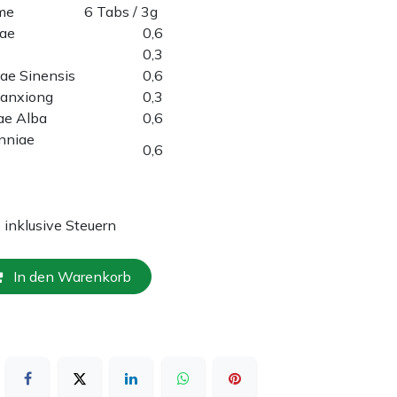
ame
6 Tabs / 3g
ae
0,6
0,3
cae Sinensis
0,6
anxiong
0,3
ae Alba
0,6
nniae
0,6
e inklusive Steuern
In den Warenkorb