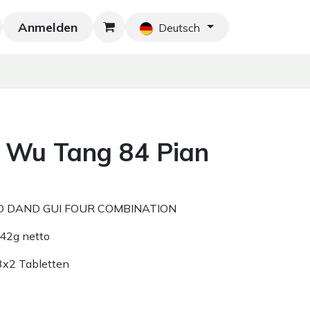
Anmelden
Neu!
Blog
Home
Shop
Blog
Ko
Deutsch
 Wu Tang 84 Pian
 DAND GUI FOUR COMBINATION
 42g netto
3x2 Tabletten