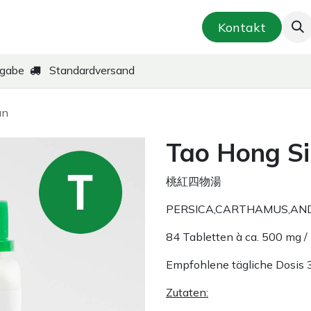
smetik & Hautpflege
Kräuter-Zubereitungen
Kontakt
kgabe
Standardversand
an
Tao Hong Si
桃紅四物湯
PERSICA,CARTHAMUS,AND
84 Tabletten à ca. 500 mg /
Empfohlene tägliche Dosis 
Zutaten: