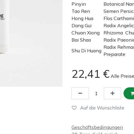
Pinyin
Botanical N
Tao Ren
Semen Persic
Hong Hua
Flos Carthami
Dang Gui
Radix Angeli
Chuan Xiong
Rhizoma Chu
Bai Shao
Radix Paeoni
Radix Rehma
Shu Di Huang
Preparate
22,41
€
Alle Preis
Auf die Wunschliste
Geschäftsbedingungen