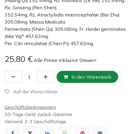
(Huang Qi) 152.54mg, Rz. Alismatis (Ze Xie) 152.54mg,
Rx. Ginseng (Ren Shen)
152.54mg, Rz. Atractylodis macrocephalae (Bai Zhu)
305.08mg, Massa Medicata
Fermentata (Shen Qu) 305.08mg, Fr. Hordei germinates
(Mai Ya)* 457.63mg,
Per. Citri reticulatae (Chen Pi) 457.63mg.
25,80
€
Alle Preise inklusive Steuern
In den Warenkorb
Auf die Wunschliste
Geschäftsbedingungen
30-Tage-Geld-zurück-Garantie
Versand: 2-3 Geschäftstage