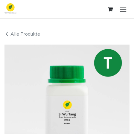
Zum Inhalt springen
Alle Produkte