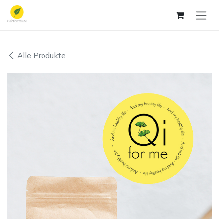
Zum Inhalt springen
Alle Produkte