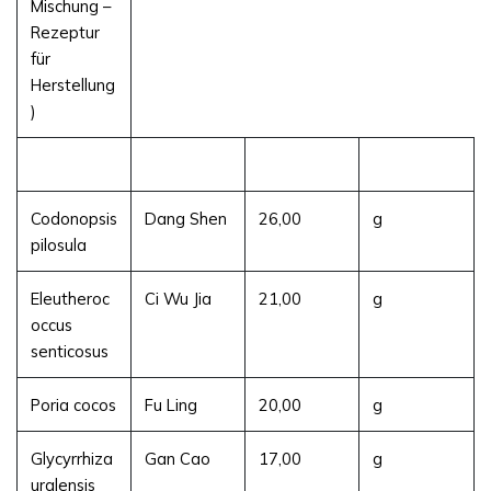
Mischung –
Rezeptur
für
Herstellung
)
Codonopsis
Dang Shen
26,00
g
pilosula
Eleutheroc
Ci Wu Jia
21,00
g
occus
senticosus
Poria cocos
Fu Ling
20,00
g
Glycyrrhiza
Gan Cao
17,00
g
uralensis