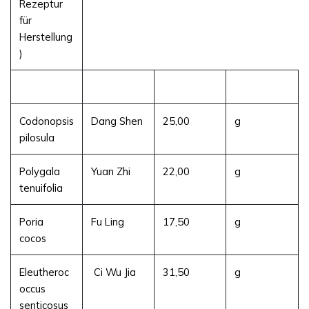
Rezeptur
für
Herstellung
)
Codonopsis
Dang Shen
25,00
g
pilosula
Polygala
Yuan Zhi
22,00
g
tenuifolia
Poria
Fu Ling
17,50
g
cocos
Eleutheroc
Ci Wu Jia
31,50
g
occus
senticosus