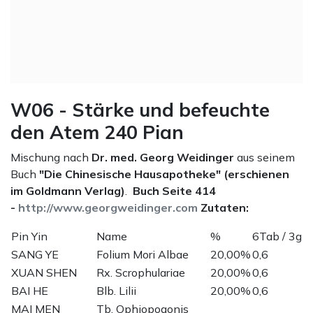
W06 - Stärke und befeuchte
den Atem 240 Pian
Mischung nach
Dr. med. Georg Weidinger
aus seinem
Buch
"Die Chinesische Hausapotheke" (erschienen
im Goldmann Verlag)
.
Buch Seite 414
-
http://www.georgweidinger.com
Zutaten:
Pin Yin
Name
%
6Tab / 3g
SANG YE
Folium Mori Albae
20,00%
0,6
XUAN SHEN
Rx. Scrophulariae
20,00%
0,6
BAI HE
Blb. Lilii
20,00%
0,6
MAI MEN
Tb. Ophiopogonis