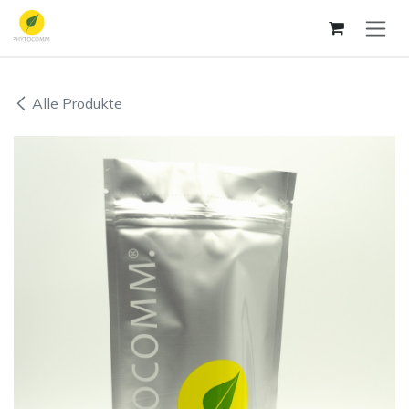
Zum Inhalt springen
Alle Produkte