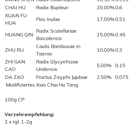
CHAI HU
Radix Bupleuri
20,00%
0,6
XUAN FU
Flos Inulae
17,00%
0,51
HUA
Radix Scutellariae
HUANG QIN
15,00%
0,45
Baicalensis
Caulis Bambusae in
ZHU RU
10,00%
0,3
Taenia
ZHI GAN
Radix Glycyrrhizae
5,00%
0,15
CAO
Uralensis
DA ZAO
Fructus Zizyphi Jujubae
2,50%
0,075
Modifiziertes Xiao Chai Hu Tang
100g CP
Verzehrempfehlung:
2 x tgl. 1-2g