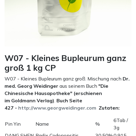
W07 - Kleines Bupleurum ganz
groß 1 kg CP
W07 - Kleines Bupleurum ganz groß: Mischung nach
Dr.
med. Georg Weidinger
aus seinem Buch
"Die
Chinesische Hausapotheke" (erschienen
im Goldmann Verlag)
.
Buch Seite
427 -
http://www.georgweidinger.com
Zutaten:
6Tab /
Pin Yin
Name
%
3g
DANG SHEN
Radix Codonopsitis
30,50%
0,915