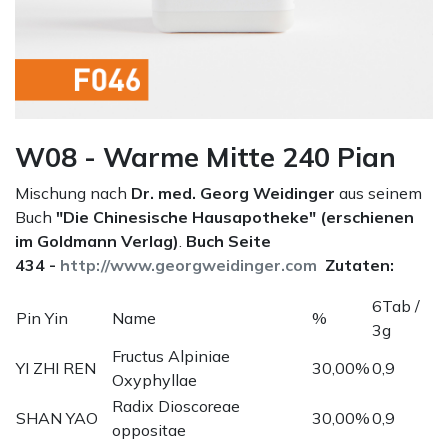
W08 - Warme Mitte 240 Pian
Mischung nach
Dr. med. Georg Weidinger
aus seinem
Buch
"Die Chinesische Hausapotheke" (erschienen
im Goldmann Verlag)
.
Buch Seite
434 -
http://www.georgweidinger.com
Zutaten:
6Tab /
Pin Yin
Name
%
3g
Fructus Alpiniae
YI ZHI REN
30,00%
0,9
Oxyphyllae
Radix Dioscoreae
SHAN YAO
30,00%
0,9
oppositae