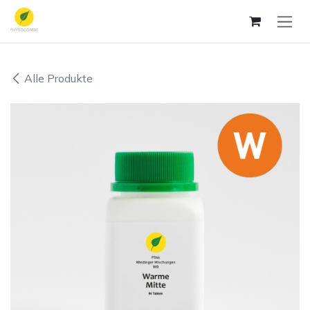
Zum Inhalt springen
Alle Produkte