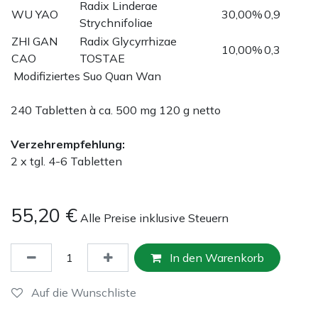
Radix Linderae
WU YAO
30,00%
0,9
Strychnifoliae
ZHI GAN
Radix Glycyrrhizae
10,00%
0,3
CAO
TOSTAE
Modifiziertes Suo Quan Wan
240 Tabletten à ca. 500 mg 120 g netto
Verzehrempfehlung:
2 x tgl. 4-6 Tabletten
55,20
€
Alle Preise inklusive Steuern
In den Warenkorb
Auf die Wunschliste