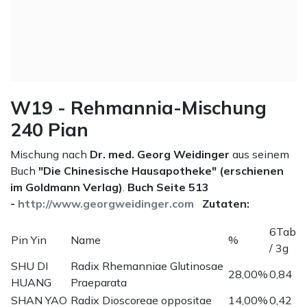
W19 - Rehmannia-Mischung
240 Pian
Mischung nach
Dr. med. Georg Weidinger
aus seinem
Buch
"Die Chinesische Hausapotheke" (erschienen
im Goldmann Verlag)
.
Buch Seite 513
-
http://www.georgweidinger.com
Zutaten:
6Tab
Pin Yin
Name
%
/ 3g
SHU DI
Radix Rhemanniae Glutinosae
28,00%
0,84
HUANG
Praeparata
SHAN YAO
Radix Dioscoreae oppositae
14,00%
0,42