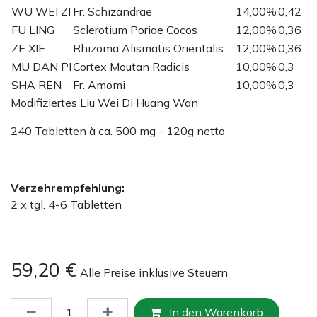
WU WEI ZI
Fr. Schizandrae
14,00%
0,42
FU LING
Sclerotium Poriae Cocos
12,00%
0,36
ZE XIE
Rhizoma Alismatis Orientalis
12,00%
0,36
MU DAN PI
Cortex Moutan Radicis
10,00%
0,3
SHA REN
Fr. Amomi
10,00%
0,3
Modifiziertes Liu Wei Di Huang Wan
240 Tabletten à ca. 500 mg - 120g netto
Verzehrempfehlung:
2 x tgl. 4-6 Tabletten
59,20
€
Alle Preise inklusive Steuern
In den Warenkorb