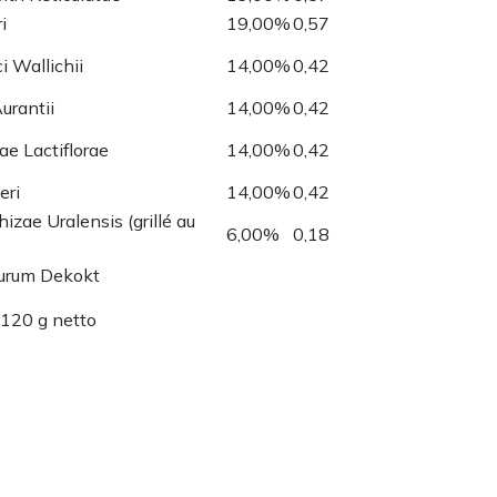
i
19,00%
0,57
i Wallichii
14,00%
0,42
Aurantii
14,00%
0,42
e Lactiflorae
14,00%
0,42
eri
14,00%
0,42
izae Uralensis (grillé au
6,00%
0,18
eurum Dekokt
 120 g netto