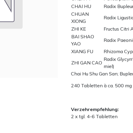
CHAI HU
Radix Bupleur
CHUAN
Radix Ligustic
XIONG
ZHI KE
Fructus Citri 
BAI SHAO
Radix Paeonia
YAO
XIANG FU
Rhizoma Cyp
Radix Glycyrrh
ZHI GAN CAO
miel)
Chai Hu Shu Gan San; Bupl
240 Tabletten à ca. 500 mg
Verzehrempfehlung:
2 x tgl. 4-6 Tabletten