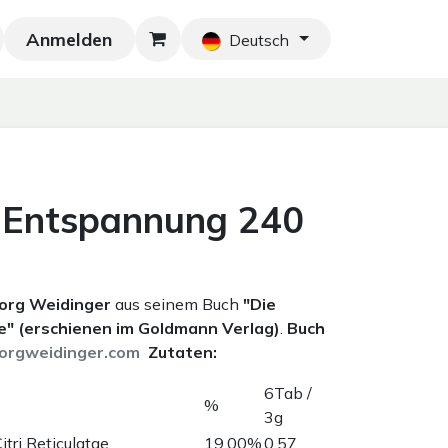
Anmelden
Neu!
Blog
Home
Shop
Blog
Ko
Deutsch
 Entspannung 240
eorg Weidinger
aus seinem Buch
"Die
" (erschienen im Goldmann Verlag)
.
Buch
orgweidinger.com
Zutaten:
6Tab /
%
3g
itri Reticulatae
19,00%
0,57