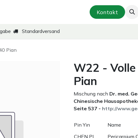
smetik & Hautpflege
Kräuter-Zubereitungen
Kontakt
kgabe
Standardversand
40 Pian
W22 - Volle
Pian
Mischung nach
Dr. med. G
Chinesische Hausapotheke
Seite 537 -
http://www.ge
Pin Yin
Name
CHEN PI
Pericarpium C