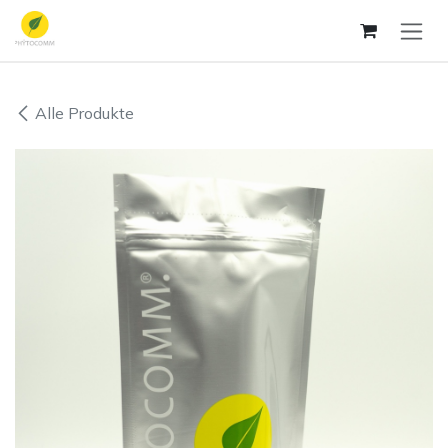
Zum Inhalt springen
Alle Produkte