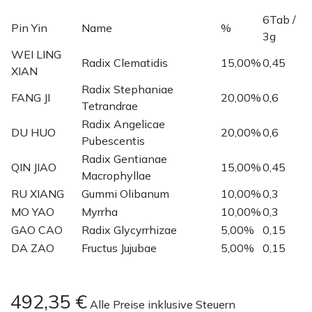
6Tab /
Pin Yin
Name
%
3g
WEI LING
Radix Clematidis
15,00%
0,45
XIAN
Radix Stephaniae
FANG JI
20,00%
0,6
Tetrandrae
Radix Angelicae
DU HUO
20,00%
0,6
Pubescentis
Radix Gentianae
QIN JIAO
15,00%
0,45
Macrophyllae
RU XIANG
Gummi Olibanum
10,00%
0,3
MO YAO
Myrrha
10,00%
0,3
GAO CAO
Radix Glycyrrhizae
5,00%
0,15
DA ZAO
Fructus Jujubae
5,00%
0,15
492,35
€
Alle Preise inklusive Steuern