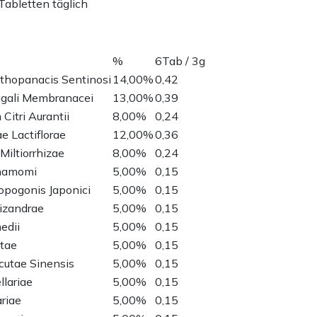
Tabletten täglich
%
6Tab / 3g
thopanacis Sentinosi
14,00%
0,42
agali Membranacei
13,00%
0,39
Citri Aurantii
8,00%
0,24
e Lactiflorae
12,00%
0,36
Miltiorrhizae
8,00%
0,24
nnamomi
5,00%
0,15
opogonis Japonici
5,00%
0,15
hizandrae
5,00%
0,15
edii
5,00%
0,15
ptae
5,00%
0,15
utae Sinensis
5,00%
0,15
llariae
5,00%
0,15
riae
5,00%
0,15