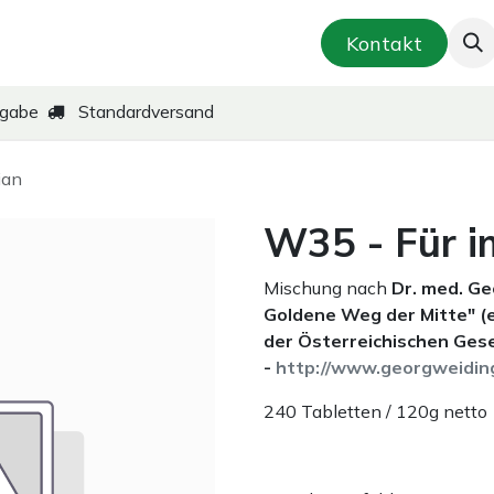
smetik & Hautpflege
Kräuter-Zubereitungen
Kontakt
kgabe
Standardversand
ian
W35 - Für i
Mischung nach
Dr. med. G
Goldene Weg der Mitte" (
der Österreichischen Gese
-
http://www.georgweidin
240 Tabletten / 120g netto