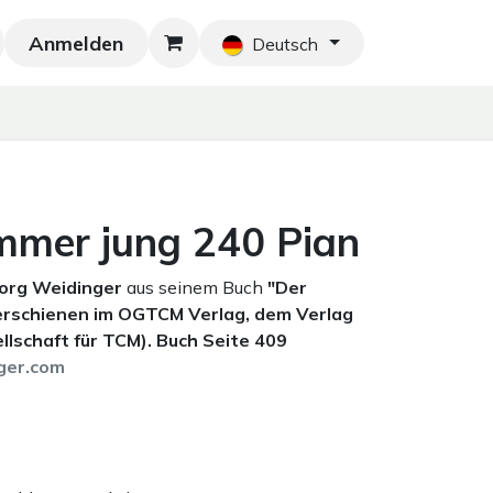
Anmelden
Neu!
Blog
Home
Shop
Blog
Ko
Deutsch
mmer jung 240 Pian
eorg Weidinger
aus seinem Buch
"Der
erschienen im OGTCM Verlag, dem Verlag
llschaft für TCM).
Buch Seite 409
ger.com