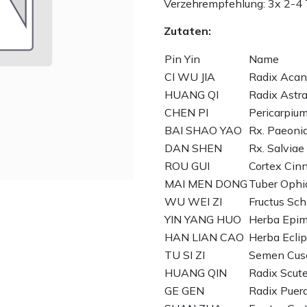
Verzehrempfehlung: 3x 2-4 
Zutaten:
Pin Yin
Name
CI WU JIA
Radix Acan
HUANG QI
Radix Astr
CHEN PI
Pericarpium 
BAI SHAO YAO
Rx. Paeonia
DAN SHEN
Rx. Salviae 
ROU GUI
Cortex Ci
MAI MEN DONG
Tuber Ophi
WU WEI ZI
Fructus Sc
YIN YANG HUO
Herba Epim
HAN LIAN CAO
Herba Ecli
TU SI ZI
Semen Cusc
HUANG QIN
Radix Scute
GE GEN
Radix Puera