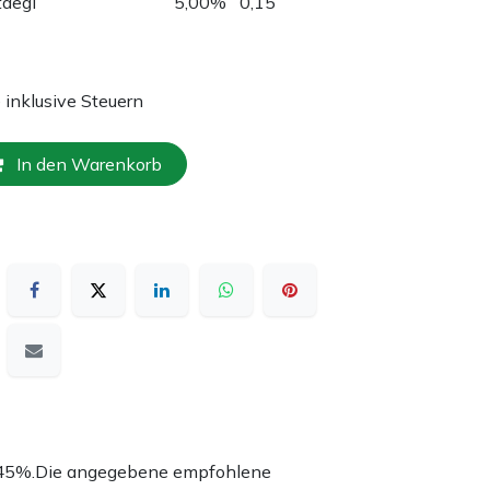
taegi
5,00%
0,15
e inklusive Steuern
In den Warenkorb
nd 45%.Die angegebene empfohlene