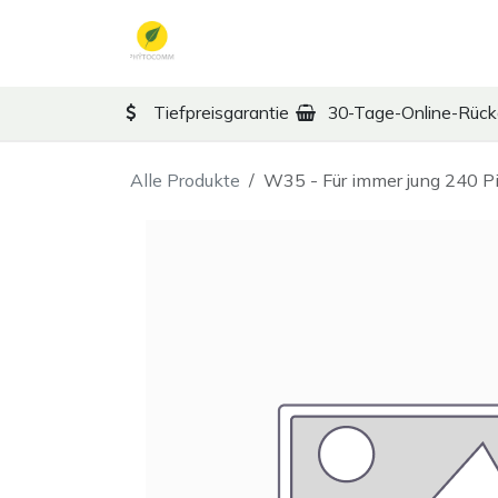
Zum Inhalt springen
TCM
Therapy
Ko
Tiefpreisgarantie
30-Tage-Online-Rüc
Alle Produkte
W35 - Für immer jung 240 P