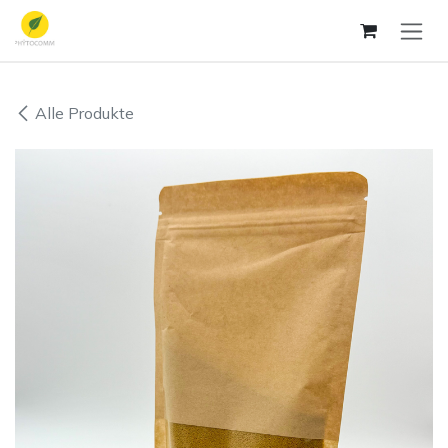
Zum Inhalt springen
Alle Produkte