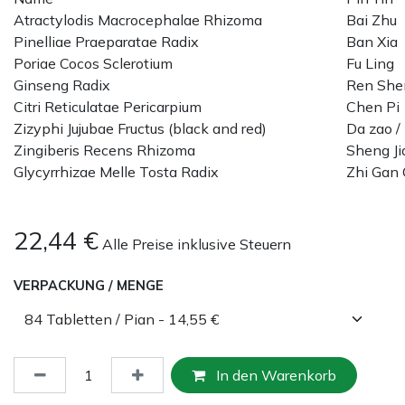
Atractylodis Macrocephalae Rhizoma
Bai Zhu
Pinelliae Praeparatae Radix
Ban Xia
Poriae Cocos Sclerotium
Fu Ling
Ginseng Radix
Ren She
Citri Reticulatae Pericarpium
Chen Pi
Zizyphi Jujubae Fructus (black and red)
Da zao /
Zingiberis Recens Rhizoma
Sheng Ji
Glycyrrhizae Melle Tosta Radix
Zhi Gan
22,44
€
Alle Preise inklusive Steuern
VERPACKUNG / MENGE
In den Warenkorb