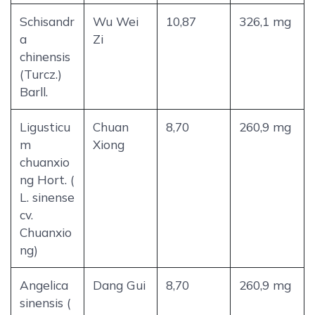
Schisandr
Wu Wei
10,87
326,1 mg
a
Zi
chinensis
(Turcz.)
Barll.
Ligusticu
Chuan
8,70
260,9 mg
m
Xiong
chuanxio
ng Hort. (
L. sinense
cv.
Chuanxio
ng)
Angelica
Dang Gui
8,70
260,9 mg
sinensis (