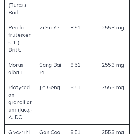
(Turcz.)
Barll.
Perilla
Zi Su Ye
8,51
255,3 mg
frutescen
s (L.)
Britt.
Morus
Sang Bai
8,51
255,3 mg
alba L.
Pi
Platycod
Jie Geng
8,51
255,3 mg
on
grandiflor
um (Jacq.)
A. DC
Glycyrrhi
Gan Cao
8,51
255,3 mg