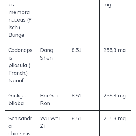
us
mg
membra
naceus (F
isch.)
Bunge
Codonops
Dang
8,51
255,3 mg
is
Shen
pilosula (
Franch.)
Nannf.
Ginkgo
Bai Gou
8,51
255,3 mg
biloba
Ren
Schisandr
Wu Wei
8,51
255,3 mg
a
Zi
chinensis