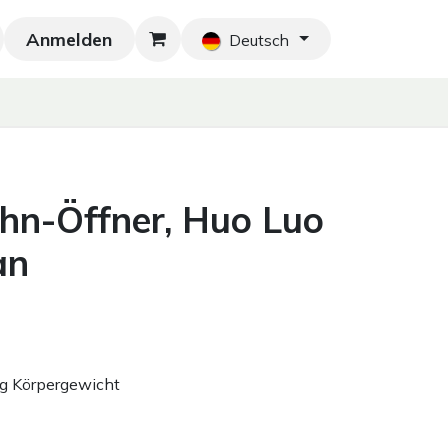
Anmelden
Neu!
Blog
Home
Shop
Blog
Ko
Deutsch
hn-Öffner, Huo Luo
an
kg Körpergewicht