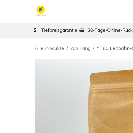
Zum Inhalt springen
TCM
Therapy
Ko
Tiefpreisgarantie
30-Tage-Online-Rüc
Alle Produkte
Yao Tang
YT60 Leitbahn-Ö