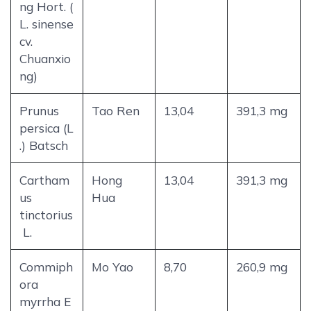
ng Hort. (
L. sinense
cv.
Chuanxio
ng)
Prunus
Tao Ren
13,04
391,3 mg
persica (L
.) Batsch
Cartham
Hong
13,04
391,3 mg
us
Hua
tinctorius
L.
Commiph
Mo Yao
8,70
260,9 mg
ora
myrrha E