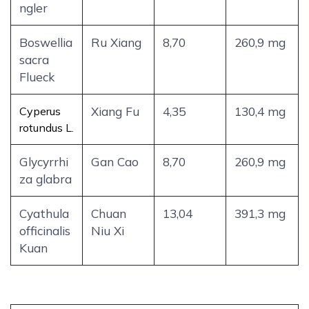
ngler
Boswellia
Ru Xiang
8,70
260,9 mg
sacra
Flueck
Cyperus
Xiang Fu
4,35
130,4 mg
rotundus L.
Glycyrrhi
Gan Cao
8,70
260,9 mg
za glabra
Cyathula
Chuan
13,04
391,3 mg
officinalis
Niu Xi
Kuan