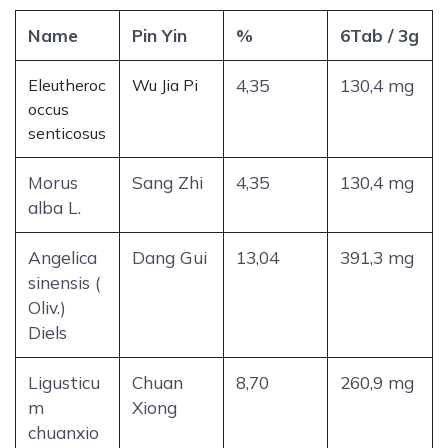
Name
Pin Yin
%
6Tab / 3g
Eleutheroc
Wu Jia Pi
4,35
130,4 mg
occus
senticosus
Morus
Sang Zhi
4,35
130,4 mg
alba L.
Angelica
Dang Gui
13,04
391,3 mg
sinensis (
Oliv.)
Diels
Ligusticu
Chuan
8,70
260,9 mg
m
Xiong
chuanxio