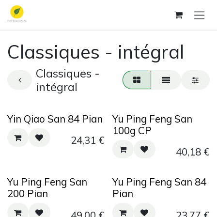
Se rendre au contenu
Classiques - intégral
Classiques -
intégral
Yin Qiao San 84 Pian
Yu Ping Feng San
100g CP
24,31
€
40,18
€
Yu Ping Feng San
Yu Ping Feng San 84
200 Pian
Pian
49,00
€
23,77
€