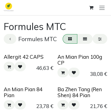
Se rendre au contenu
Formules MTC
Formules MTC
Allergit 42 CAPS
An Mian Pian 100g
CP
46,63
€
38,08
€
An Mian Pian 84
Ba Zhen Tang (Ren
Pian
Shen) 84 Pian
23,78
€
21,76
€