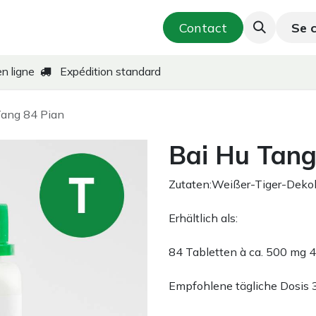
utique
Cosmétique & Soins de la peau
Contact
Se 
T
en ligne
Expédition standard
Tang 84 Pian
Bai Hu Tang
Zutaten:Weißer-Tiger-Deko
Erhältlich als:
84 Tabletten à ca. 500 mg 
Empfohlene tägliche Dosis 