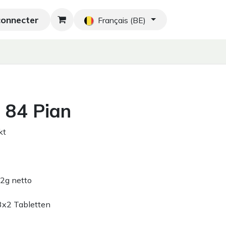
connecter
hés orientaux
Nouveau
Blog
Accueil
Français (BE)
 84 Pian
kt
42g netto
3x2 Tabletten