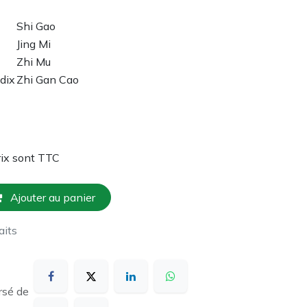
Shi Gao
Jing Mi
Zhi Mu
dix
Zhi Gan Cao
rix sont TTC
Ajouter au panier
aits
rsé de