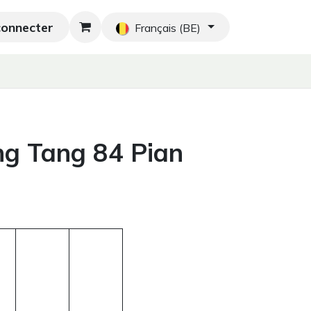
connecter
hés orientaux
Nouveau
Blog
Accueil
Français (BE)
g Tang 84 Pian