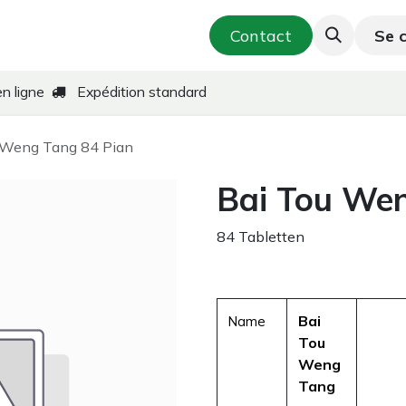
utique
Cosmétique & Soins de la peau
Contact
Se 
T
en ligne
Expédition standard
 Weng Tang 84 Pian
Bai Tou Wen
84 Tabletten
Bai
Name
Tou
Weng
Tang