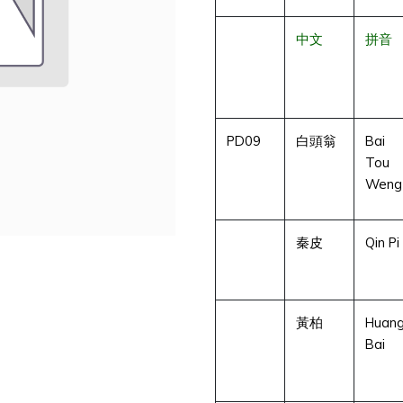
中文
拼音
PD09
白頭翁
Bai
Tou
Weng
秦皮
Qin Pi
黃柏
Huan
Bai