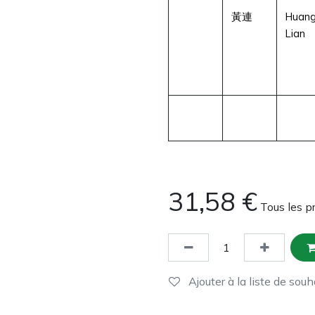
黃連
Huan
Lian
31,58
€
Tous les p
Ajouter à la liste de souh