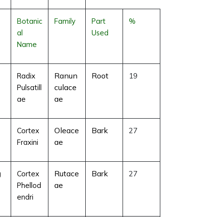
Botanic
Family
Part
%
al
Used
Name
Ranun
Root
Radix
19
culace
Pulsatill
ae
ae
Oleace
Bark
Cortex
27
ae
Fraxini
Rutace
Bark
g
Cortex
27
ae
Phellod
endri