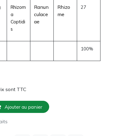
Ranun
Rhizo
g
Rhizom
27
culace
me
a
ae
Coptidi
s
100%
rix sont TTC
Ajouter au panier
aits